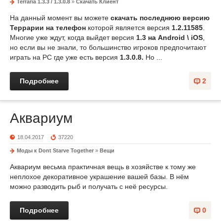
Terraria 1.3.3 / 1.3.0.8
»
Скачать Клиент
На данный момент вы можете
скачать последнюю версию
Террарии на телефон
которой является версия
1.2.11585
.
Многие уже ждут, когда выйдет версия
1.3 на Android \ iOS
,
но если вы не знали, то большинство игроков предпочитают
играть на PC где уже есть версия
1.3.0.8.
Но ...
Подробнее
2
Аквариум
18.04.2017
37220
Моды к Dont Starve Together
»
Вещи
Аквариум весьма практичная вещь в хозяйстве к тому же
неплохое декоративное украшение вашей базы. В нём
можно разводить рыб и получать с неё ресурсы.
Подробнее
0