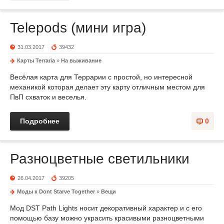
Telepods (мини игра)
31.03.2017
39432
Карты Terraria
»
На выживание
Весёлая карта для Террарии с простой, но интересной
механикой которая делает эту карту отличным местом для
ПвП схваток и веселья.
Подробнее
0
Разноцветные светильники
26.04.2017
39205
Моды к Dont Starve Together
»
Вещи
Мод DST Path Lights носит декоративный характер и с его
помощью базу можно украсить красивыми разноцветными