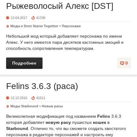
Рыжеволосый Алекс [DST]
13.04.2017
41706
Моды к Dont Starve Together
»
Персонажи
Небольшой мод который добавляет персонажа по имени
Алекс. У него имеется пара десятков кастомных эмоций и
способность сопротивления температурам.
Подробнее
0
Felins 3.6.3 (раса)
12.12.2016
41511
Моды Starbound
»
Новые расы
Великолепная модификация под названием
Felins
3.6.3
которая добавляет
новую расу
пушистых
кошек
в
Starbound
. Отлично то, что вы сможете создать хвостатого
персонажа в редакторе персонажей и настроить ему