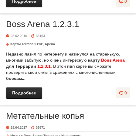
Подробнее
0
Boss Arena 1.2.3.1
28.02.2016
36153
Карты Terraria
»
PvP, Арена
Недавно лазил по интернету и наткнулся на старенькую,
многими забытую, но очень интересную
карту
Boss Arena
для Террарии
1.2.3.1
. В этой
пвп
карте вы сможете
проверить свои силы в сражениях с многочисленными
боссам...
Подробнее
0
Метательные копья
28.04.2017
35971
Моды к Dont Starve Together
»
На русском