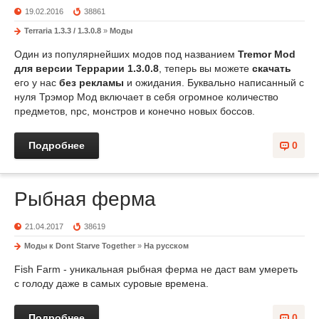
19.02.2016
38861
Terraria 1.3.3 / 1.3.0.8
»
Моды
Один из популярнейших модов под названием
Tremor Mod
для версии Террарии 1.3.0.8
, теперь вы можете
скачать
его у нас
без рекламы
и ожидания. Буквально написанный с
нуля Трэмор Мод включает в себя огромное количество
предметов, npc, монстров и конечно новых боссов.
Подробнее
0
Рыбная ферма
21.04.2017
38619
Моды к Dont Starve Together
»
На русском
Fish Farm - уникальная рыбная ферма не даст вам умереть
с голоду даже в самых суровые времена.
Подробнее
0