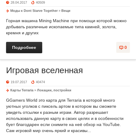
28.04.2017
40509
Моды к Dont Starve Together
»
Вещи
Горная машина Mining Machine при помощи которой можно
добывать различные ископаемые типа камней, золота,
кремня и других
Подробнее
0
Игровая вселенная
19.07.2017
40474
Карты Terraria
»
Локации, постройки
GGamers World это карта для Terraria в которой много
уютных уголков с пиксель артом в котором вы сможете
увидеть отсылки к разным играм. Автор разрешает
использовать данную карту в своих целях и в особенности
бует благодарен если снимите на неё обхор на YouTube.
Сам игровой мир очень яркий и красивы...