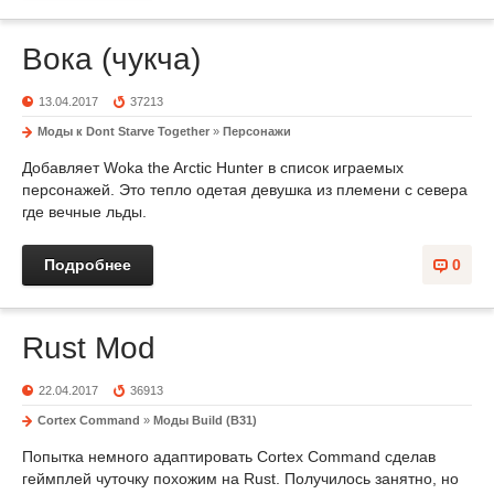
Вока (чукча)
13.04.2017
37213
Моды к Dont Starve Together
»
Персонажи
Добавляет Woka the Arctic Hunter в список играемых
персонажей. Это тепло одетая девушка из племени с севера
где вечные льды.
Подробнее
0
Rust Mod
22.04.2017
36913
Cortex Command
»
Моды Build (B31)
Попытка немного адаптировать Cortex Command сделав
геймплей чуточку похожим на Rust. Получилось занятно, но