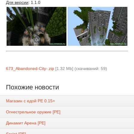
Для версии
: 1.1.0
673_Abandoned-City-.zip
[1.32 Mb] (cкачиваний: 59)
Похожие новости
Магазин с едой PE 0.15+
Огнестрельное оружие [PE]
Динамит Арена [PE]
Sprint [PE]