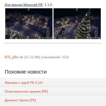
Для версии Minecraft PE
: 1.1.0
675_pRz.rar
[11.21 Mb] (cкачиваний: 313)
Похожие новости
Магазин с едой PE 0.15+
Огнестрельное оружие [PE]
Динамит Арена [PE]