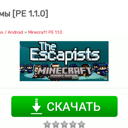
ы [PE 1.1.0]
os / Android
»
Minecraft PE 1.1.0