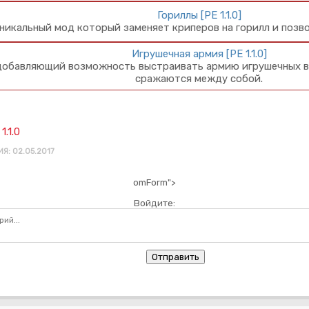
Гориллы [PE 1.1.0]
никальный мод который заменяет криперов на горилл и позво
Игрушечная армия [PE 1.1.0]
обавляющий возможность выстраивать армию игрушечных во
сражаются между собой.
1.1.0
Я: 02.05.2017
omForm">
Войдите:
Отправить