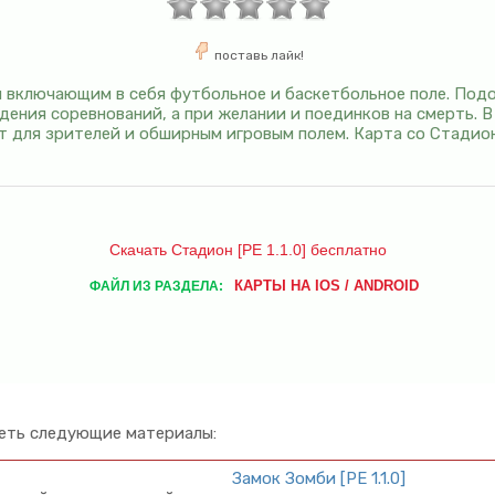
поставь лайк!
 включающим в себя футбольное и баскетбольное поле. Под
ения соревнований, а при желании и поединков на смерть. В
т для зрителей и обширным игровым полем. Карта со Стадио
Скачать Стадион [PE 1.1.0] бесплатно
КАРТЫ НА IOS / ANDROID
ФАЙЛ ИЗ РАЗДЕЛА:
еть следующие материалы:
Замок Зомби [PE 1.1.0]