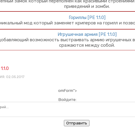
епный замок который переполнен как красивыми строениями 
приведений и зомби.
Гориллы [PE 1.1.0]
никальный мод который заменяет криперов на горилл и позво
Игрушечная армия [PE 1.1.0]
обавляющий возможность выстраивать армию игрушечных во
сражаются между собой.
1.1.0
Я: 02.05.2017
omForm">
Войдите:
Отправить