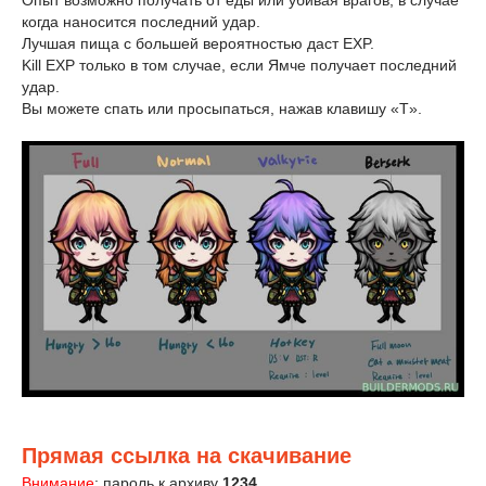
Опыт возможно получать от еды или убивая врагов, в случае
когда наносится последний удар.
Лучшая пища с большей вероятностью даст EXP.
Kill EXP только в том случае, если Ямче получает последний
удар.
Вы можете спать или просыпаться, нажав клавишу «T».
Прямая ссылка на скачивание
Внимание
: пароль к архиву
1234