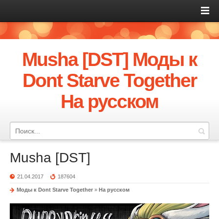
Musha [DST] Моды к
Dont Starve Together
На русском
Musha [DST]
21.04.2017
187604
Моды к Dont Starve Together
»
На русском