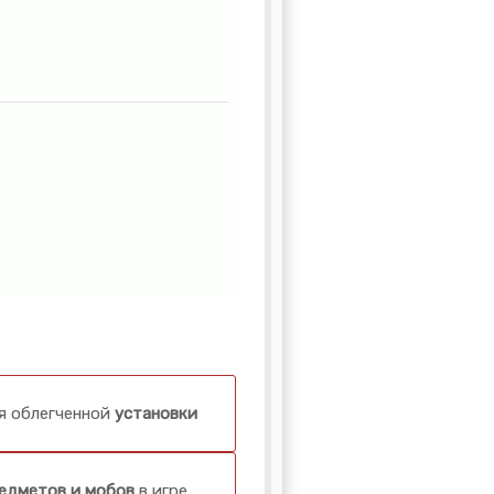
я облегченной
установки
едметов и мобов
в игре,