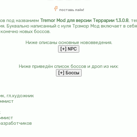
поставь лайк!
ов под названием
Tremor Mod для версии Террарии 1.3.0.8
, т
я. Буквально написанный с нуля Трэмор Мод включает в себ
 конечно новых боссов.
Ниже описаны основные нововведения.
Ниже приведён список боссов и дроп из них:
ик, гл.художник
аммист
к
аммист
разработчиков