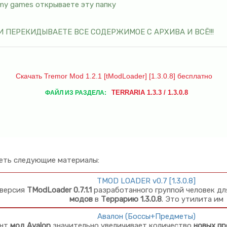
my games открываете эту папку
s И ПЕРЕКИДЫВАЕТЕ ВСЕ СОДЕРЖИМОЕ С АРХИВА И ВСЁ!!!
Скачать Tremor Mod 1.2.1 [tModLoader] [1.3.0.8] бесплатно
TERRARIA 1.3.3 / 1.3.0.8
ФАЙЛ ИЗ РАЗДЕЛА:
еть следующие материалы:
TMOD LOADER v0.7 [1.3.0.8]
 версия
TModLoader 0.7.1.1
разработанного группой человек дл
модов
в
Террарию 1.3.0.8
. Это утилита им
Авалон (Боссы+Предметы)
ент
мод Avalon
значительно увеличивает количество
новых пр