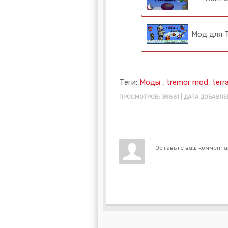
Мод для Т
Теги:
Моды
,
tremor mod
,
terr
ПРОСМОТРОВ: 38861 | ДАТА ДОБАВЛЕН