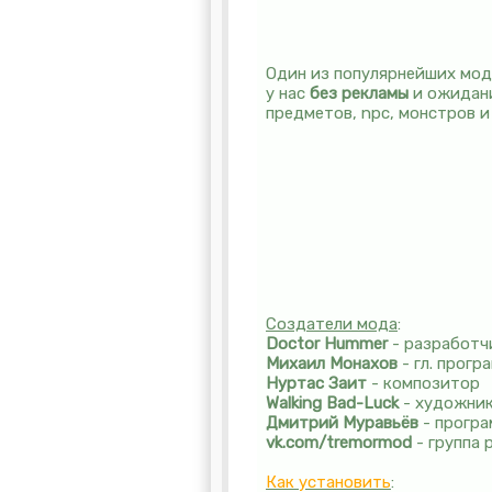
Один из популярнейших мод
у нас
без рекламы
и ожидани
предметов, npc, монстров и
Создатели мода
:
Doctor Hummer
- разработч
Михаил Монахов
- гл. прогр
Нуртас Заит
- композитор
Walking Bad-Luck
- художни
Дмитрий Муравьёв
- прогр
vk.com/tremormod
- группа 
Как установить
: