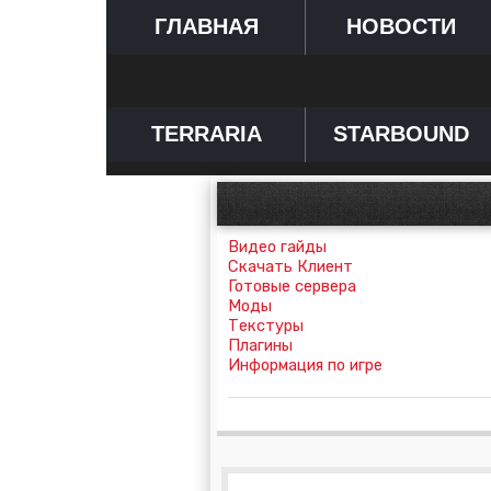
ГЛАВНАЯ
НОВОСТИ
TERRARIA
STARBOUND
Видео гайды
Скачать Клиент
Готовые сервера
Моды
Текстуры
Плагины
Информация по игре