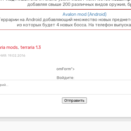
добавляя свыше 200 различных видов оружия, б
Avalon mod (Android)
еррарии на Android добавляющий множество новых предмето
из которых будет 4 новых босса. На телефон выпуск
aria mods
,
terraria 1.3
ИЯ: 19.02.2016
omForm">
Войдите:
Отправить