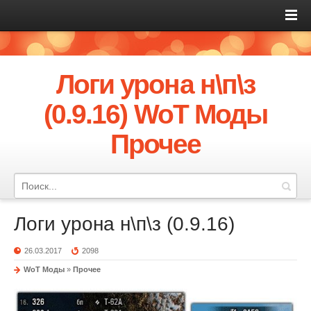
Логи урона н\п\з
(0.9.16) WoT Моды
Прочее
Логи урона н\п\з (0.9.16)
26.03.2017
2098
WoT Моды
»
Прочее