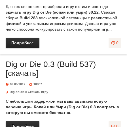
Для тех кто не смог приобрести игру в стим и ищет где
скачать игру Dig or Die
(
копай или умри
)
v0.22
. Свежая
сборка
Build 283
великолепной песочницы с реалистичной
физикой и уникальным игровым движком. Данная игра уже
легко способна конкурировать с такой популярной
игр...
Подробнее
0
Dig or Die 0.3 (Build 537)
[скачать]
09.05.2017
10807
Dig or Die
»
Скачать игру
С небольшой задержкой мы выкладываем новую
версию игры
Копай или Умри (Dig or Die) 0.3
поиграть в
которую вы сможете бесплатно.
Подробнее
0