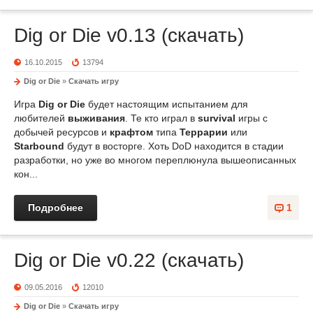
Dig or Die v0.13 (скачать)
16.10.2015
13794
Dig or Die
»
Скачать игру
Игра
Dig or Die
будет настоящим испытанием для
любителей
выживания
. Те кто играл в
survival
игры с
добычей ресурсов и
крафтом
типа
Террарии
или
Starbound
будут в восторге. Хоть DoD находится в стадии
разработки, но уже во многом переплюнула вышеописанных
кон...
Подробнее
1
Dig or Die v0.22 (скачать)
09.05.2016
12010
Dig or Die
»
Скачать игру