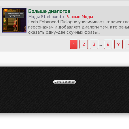
Больше диалогов
Моды Starbound >
Разные Моды
Leah Enhanced Dialogue увеличивает количеств
персонажам и добавляет диалоги тем, кто рань
сказать одну-две скучных фразы...
1
2
3
...
8
9