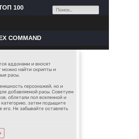
ТОП 100
EX COMMAND
ся аддонами и вносят
ут можно найти скрипты и
ые расы.
внешность персонажей, но и
для добавляемой расы. Советуем
ов, облетали пол вселенной и
ю категорию, затем подыщите
 его. Не забывайте оставлять
»