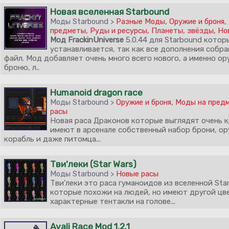
Новая вселенная Starbound
Моды Starbound >
Разные Моды
,
Оружие и броня
,
предметы
,
Руды и ресурсы
,
Планеты, звёзды
,
Но
Мод FrackinUniverse
5.0.44 для Starbound котор
устанавливается, так как все дополнения собра
файл. Мод добавляет очень много всего нового, а именно ор
броню, л..
Humanoid dragon race
Моды Starbound >
Оружие и броня
,
Моды на пред
расы
Новая раса Драконов которые выглядят очень к
имеют в арсенале собственный набор брони, ор
корабль и даже питомца...
Тви'леки (Star Wars)
Моды Starbound >
Новые расы
Тви'леки это раса гуманоидов из вселенной Star
которые похожи на людей, но имеют другой цв
характерные тентакли на голове...
Avali Race Mod 1.2.1