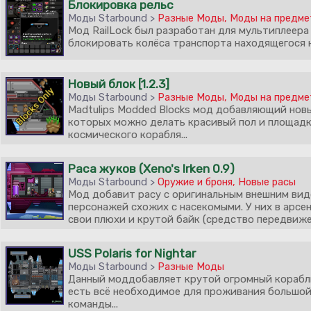
Блокировка рельс
Моды Starbound >
Разные Моды
,
Моды на предм
Мод RailLock был разработан для мультиплеера
блокировать колёса транспорта находящегося на
Новый блок [1.2.3]
Моды Starbound >
Разные Моды
,
Моды на предм
Madtulips Modded Blocks мод добавляющий нов
которых можно делать красивый пол и площадк
космического корабля...
Раса жуков (Xeno's Irken 0.9)
Моды Starbound >
Оружие и броня
,
Новые расы
Мод добавит расу с оригинальным внешним вид
персонажей схожих с насекомыми. У них в арсен
свои плюхи и крутой байк (средство передвижен
USS Polaris for Nightar
Моды Starbound >
Разные Моды
Данный моддобавляет крутой огромный корабл
есть всё необходимое для проживания большо
команды...