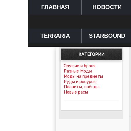
ГЛАВНАЯ
НОВОСТИ
TERRARIA
STARBOUND
КАТЕГОРИИ
Оружие и броня
Разные Моды
Моды на предметы
Руды и ресурсы
Планеты, звёзды
Новые расы