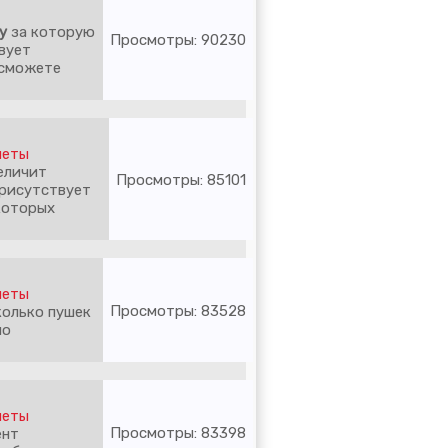
у
за которую
Просмотры: 90230
вует
 сможете
меты
еличит
Просмотры: 85101
присутствует
которых
меты
Просмотры: 83528
колько пушек
но
меты
Просмотры: 83398
ент