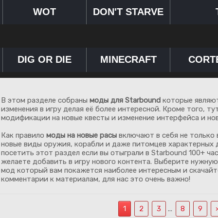
WOT
DON'T STARVE
DIG OR DIE
MINECRAFT
CORT
В этом разделе собраны
моды для Starbound
которые являют
изменения в игру делая её более интересной. Кроме того, т
модификации на новые квесты и изменение интерфейса и нов
Как правило
моды на новые расы
включают в себя не только 
новые виды оружия, корабли и даже питомцев характерных 
посетить этот раздел если вы отыграли в Starbound 100+ час
желаете добавить в игру нового контента. Выберите нужну
мод который вам покажется наиболее интересным и скачайте
комментарии к материалам, для нас это очень важно!
1
2
3
...
8
9