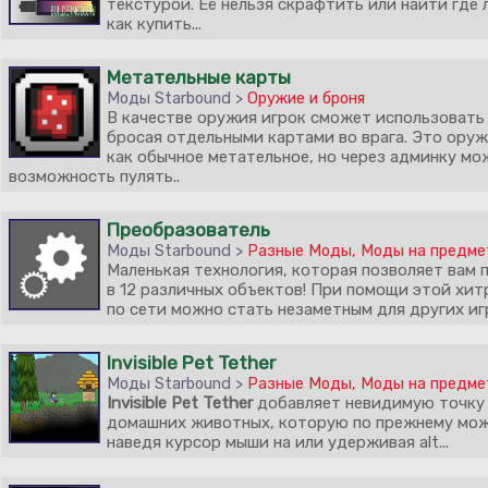
текстурой. Её нельзя скрафтить или найти где 
как купить...
Метательные карты
Моды Starbound >
Оружие и броня
В качестве оружия игрок сможет использовать
бросая отдельными картами во врага. Это ору
как обычное метательное, но через админку м
возможность пулять..
Преобразователь
Моды Starbound >
Разные Моды
,
Моды на предм
Маленькая технология, которая позволяет вам
в 12 различных объектов! При помощи этой хит
по сети можно стать незаметным для других игр
Invisible Pet Tether
Моды Starbound >
Разные Моды
,
Моды на предм
Invisible Pet Tether
добавляет невидимую точку 
домашних животных, которую по прежнему мо
наведя курсор мыши на или удерживая alt...