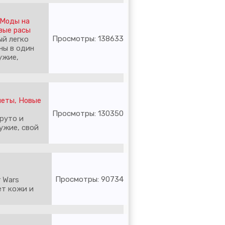
Моды на
вые расы
Просмотры: 138633
ый легко
ны в один
ужие,
меты
,
Новые
Просмотры: 130350
руто и
ужие, свой
Просмотры: 90734
 Wars
ет кожи и