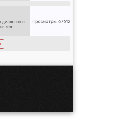
Просмотры: 67612
о диалогов с
ше мог
»