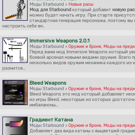
Моды Starbound >
Новые расы
Мод для Starbound
который добавит
новую рас
можно будет начать игру. При старте присутст
стандартная генерация персонажа, поэтому вы
настроить себе вн..
Immersive Weapons 2.0.1
Моды Starbound >
Оружие и броня
,
Моды на пред
Перед вами мод Immersive Weapons который ув
боевой арсенал новыми видами оружия. Всего 
несколько видов оружия механика каждого из 
разнится...
Bleed Weapons
Моды Starbound >
Оружие и броня
,
Моды на пред
Bleed Weapons это мод который добавляет нес
из игры Bleed, некоторые из которых достаточ
имбалансны...
Градиент Катана
Моды Starbound >
Оружие и броня
,
Моды на пред
Добавляет два вида катаны с выцветшей гради