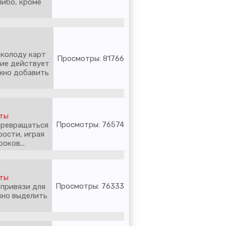
либо, кроме
 колоду карт
Просмотры: 81766
жие действует
ожно добавить
еты
Просмотры: 76574
 превращаться
рости, играя
оков...
еты
Просмотры: 76333
привязи для
жно выделить