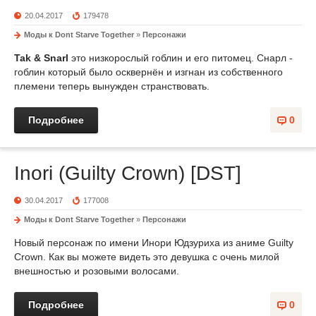
20.04.2017
179478
Моды к Dont Starve Together
»
Персонажи
Tak & Snarl
это низкорослый гоблин и его питомец. Снарл -
гоблин который было осквернён и изгнан из собственного
племени теперь вынужден странствовать.
Подробнее
0
Inori (Guilty Crown) [DST]
30.04.2017
177008
Моды к Dont Starve Together
»
Персонажи
Новый персонаж по имени Инори Юдзуриха из аниме Guilty
Crown. Как вы можете видеть это девушка с очень милой
внешностью и розовыми волосами.
Подробнее
0