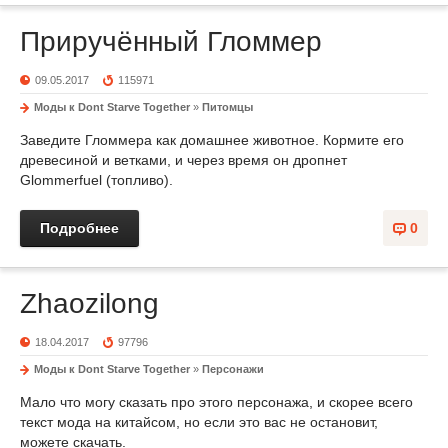
Приручённый Гломмер
09.05.2017
115971
Моды к Dont Starve Together
»
Питомцы
Заведите Гломмера как домашнее животное. Кормите его
древесиной и ветками, и через время он дропнет
Glommerfuel (топливо).
Подробнее
0
Zhaozilong
18.04.2017
97796
Моды к Dont Starve Together
»
Персонажи
Мало что могу сказать про этого персонажа, и скорее всего
текст мода на китайсом, но если это вас не остановит,
можете скачать.