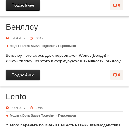
Подробнее
0
Венллоу
16.04.2017
78836
Моды к Dont Starve Together
»
Персонажи
Венллоу - это смесь двух персонажей Wendy(Венди) и
Willow(Уиллоу) из этого и формуруеться внешность Венллоу.
Подробнее
0
Lento
14.04.2017
70746
Моды к Dont Starve Together
»
Персонажи
У этого паренька по имени Civi есть навыки взаимодействия