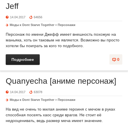
Jeff
14.04.2017
64656
Моды к Dont Starve Together
»
Персонажи
Персонаж по имени Джефф имеет внешность похожую на
маньяка, хоть он таковым не является. Возможно вы просто
хотели бы поиграть за кого то подобного.
Подробнее
0
Quanyecha [аниме персонаж]
14.04.2017
63078
Моды к Dont Starve Together
»
Персонажи
На вид не очень то милая аниме героиня с мечом в руках
способная посеять хаос среди врагов. Не стоит её
недооценивать, ведь размер меча имеет значение.