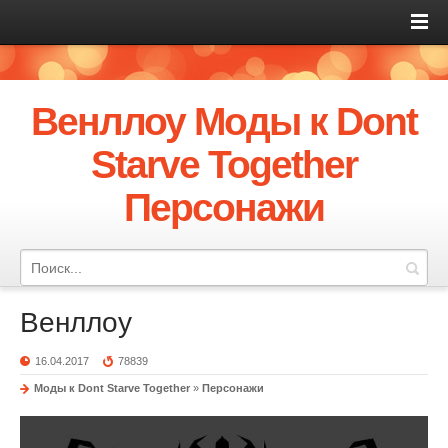
Венллоу Моды к Dont
Starve Together
Персонажи
Венллоу
16.04.2017
78839
Моды к Dont Starve Together
»
Персонажи