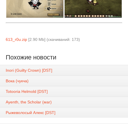
613_r0u.zip
[2.90 Mb] (cкачиваний: 173)
Похожие новости
Inori (Guilty Crown) [DST]
Вока (чукча)
Totooria Helmold [DST]
Ayenth, the Scholar (маг)
Рыжеволосый Алекс [DST]