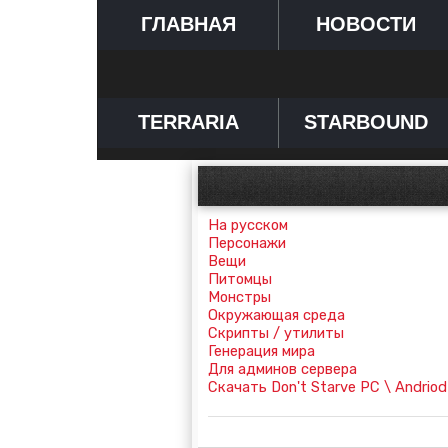
ГЛАВНАЯ
НОВОСТИ
TERRARIA
STARBOUND
На русском
Персонажи
Вещи
Питомцы
Монстры
Окружающая среда
Скрипты / утилиты
Генерация мира
Для админов сервера
Скачать Don't Starve PC \ Andriod