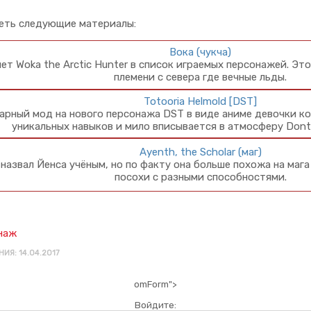
еть следующие материалы:
Вока (чукча)
ет Woka the Arctic Hunter в список играемых персонажей. Эт
племени с севера где вечные льды.
Totooria Helmold [DST]
арный мод на нового персонажа DST в виде аниме девочки к
уникальных навыков и мило вписывается в атмосферу Dont
Ayenth, the Scholar (маг)
назвал Йенса учёным, но по факту она больше похожа на мага
посохи с разными способностями.
наж
ИЯ: 14.04.2017
omForm">
Войдите: