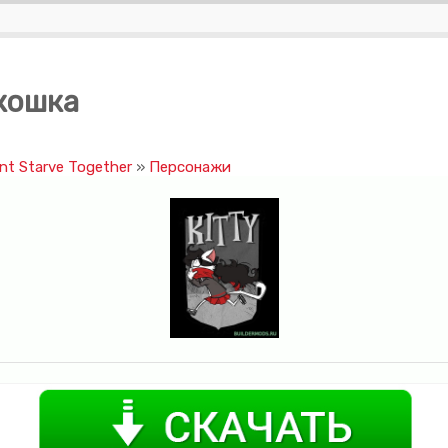
-кошка
t Starve Together
»
Персонажи