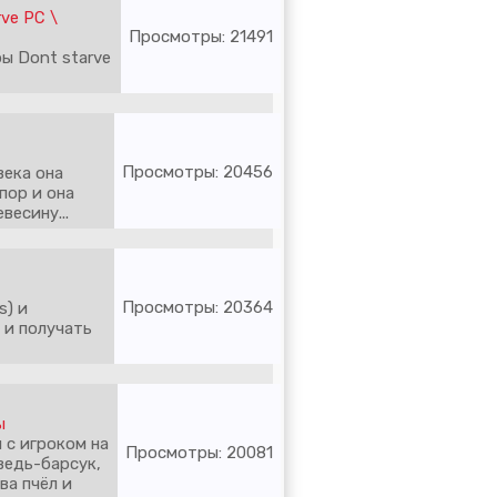
rve PC \
Просмотры: 21491
ы Dont starve
Просмотры: 20456
века она
пор и она
есину...
Просмотры: 20364
s) и
 и получать
ы
 с игроком на
Просмотры: 20081
ведь-барсук,
ва пчёл и