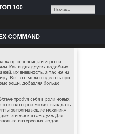
ТОП 100
EX COMMAND
я жанр песочницы и игры на
ями. Как и для других подобных
нажей
, их
внешность
, а так же на
иру. Всё это можно сделать при
вые вещи, добавляя больше
Strave
пробуя себя в роли
новых
уществ с которых может выпадать
рипты затрагивающие механику
мета и всё в этом духе. Для
есколько интересных модов