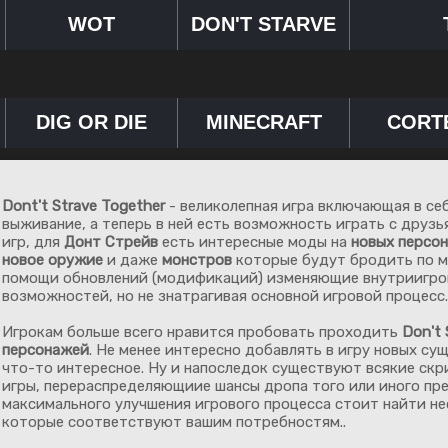
WOT
DON'T STARVE
DIG OR DIE
MINECRAFT
CORT
Dont't Strave Together
- великолепная игра включающая в себ
выживание, а теперь в ней есть возможность играть с друзь
игр, для
Донт Стрейв
есть интересные моды на
новых персо
новое оружие
и даже
монстров
которые будут бродить по м
помощи обновлений (модификаций) изменяющие внутриигро
возможностей, но не знатрагивая основной игровой процесс.
Игрокам больше всего нравится пробовать проходить
Don't 
персонажей
. Не менее интересно добавлять в игру новых с
что-то интересное. Ну и напоследок существуют всякие ск
игры, перераспределяющиие шансы дропа того или иного пред
максимального улучшения игрового процесса стоит найти н
которые соответствуют вашим потребностям..