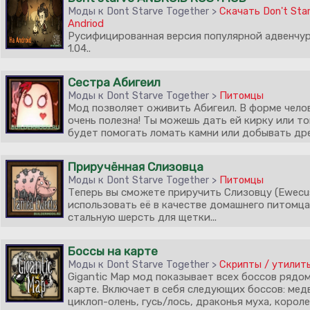
Моды к Dont Starve Together >
Скачать Don't Sta
Andriod
Русифицированная версия популярной адвенчур
1.04..
Сестра Абигеил
Моды к Dont Starve Together >
Питомцы
Мод позволяет оживить Абигеил. В форме чело
очень полезна! Ты можешь дать ей кирку или то
будет помогать ломать камни или добывать древ
Приручённая Слизовца
Моды к Dont Starve Together >
Питомцы
Теперь вы сможете приручить Слизовцу (Ewecu
использовать её в качестве домашнего питомца
стальную шерсть для щетки...
Боссы на карте
Моды к Dont Starve Together >
Скрипты / утилит
Gigantic Map мод показывает всех боссов рядом
карте. Включает в себя следующих боссов: мед
циклоп-олень, гусь/лось, драконья муха, короле