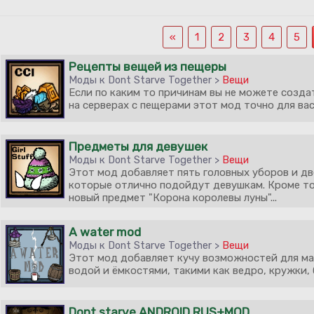
«
1
2
3
4
5
Рецепты вещей из пещеры
Моды к Dont Starve Together >
Вещи
Если по каким то причинам вы не можете созда
на серверах с пещерами этот мод точно для вас!
Предметы для девушек
Моды к Dont Starve Together >
Вещи
Этот мод добавляет пять головных уборов и д
которые отлично подойдут девушкам. Кроме то
новый предмет "Корона королевы луны"...
A water mod
Моды к Dont Starve Together >
Вещи
Этот мод добавляет кучу возможностей для ма
водой и ёмкостями, такими как ведро, кружки, бо
Dont starve ANDROID RUS+MOD