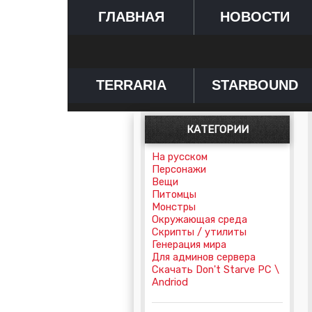
ГЛАВНАЯ
НОВОСТИ
TERRARIA
STARBOUND
КАТЕГОРИИ
На русском
Персонажи
Вещи
Питомцы
Монстры
Окружающая среда
Скрипты / утилиты
Генерация мира
Для админов сервера
Скачать Don't Starve PC \
Andriod