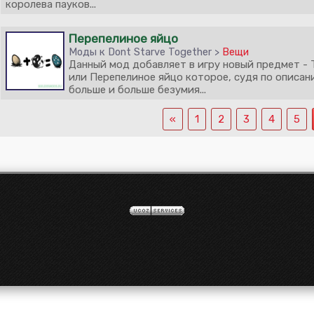
королева пауков...
Перепелиное яйцо
Моды к Dont Starve Together >
Вещи
Данный мод добавляет в игру новый предмет - T
или Перепелиное яйцо которое, судя по описан
больше и больше безумия...
«
1
2
3
4
5