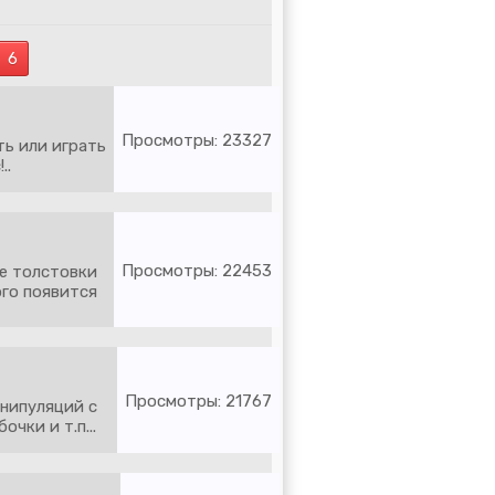
6
Просмотры: 23327
ть или играть
..
Просмотры: 22453
ве толстовки
го появится
Просмотры: 21767
нипуляций с
чки и т.п...