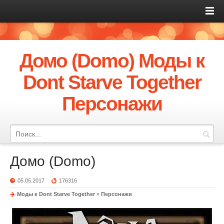
Домо (Domo) Моды к
Dont Starve Together
Персонажи
Домо (Domo)
05.05.2017
176316
Моды к Dont Starve Together
»
Персонажи