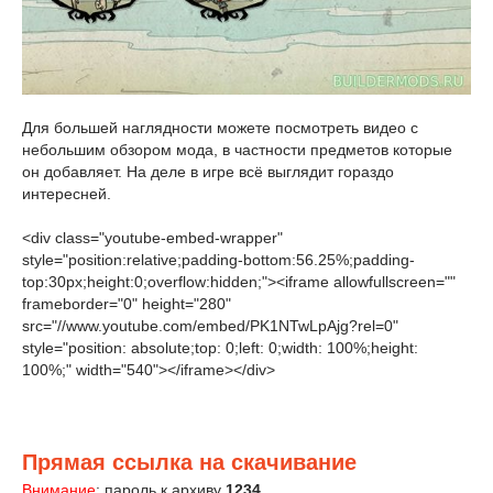
Для большей наглядности можете посмотреть видео с
небольшим обзором мода, в частности предметов которые
он добавляет. На деле в игре всё выглядит гораздо
интересней.
<div class="youtube-embed-wrapper"
style="position:relative;padding-bottom:56.25%;padding-
top:30px;height:0;overflow:hidden;"><iframe allowfullscreen=""
frameborder="0" height="280"
src="//www.youtube.com/embed/PK1NTwLpAjg?rel=0"
style="position: absolute;top: 0;left: 0;width: 100%;height:
100%;" width="540"></iframe></div>
Прямая ссылка на скачивание
Внимание
: пароль к архиву
1234