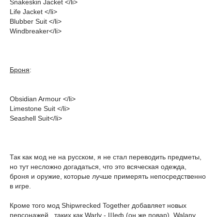
Snakeskin Jacket </li>
Life Jacket </li>
Blubber Suit </li>
Windbreaker</li>
Броня
:
Obsidian Armour </li>
Limestone Suit </li>
Seashell Suit</li>
Так как мод не на русском, я не стал переводить предметы,
но тут несложно догадаться, что это всяческая одежда,
броня и оружие, которые лучше примерять непосредственно
в игре.
Кроме того мод Shipwrecked Together добавляет новых
персонажей, таких как Warly - Шеф (он же повар), Walany