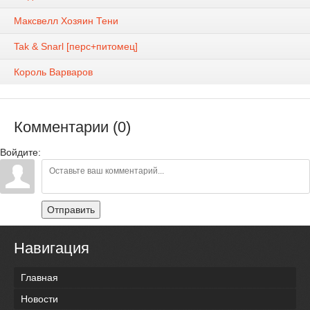
Максвелл Хозяин Тени
Tak & Snarl [перс+питомец]
Король Варваров
Комментарии (0)
Войдите:
Отправить
Навигация
Главная
Новости