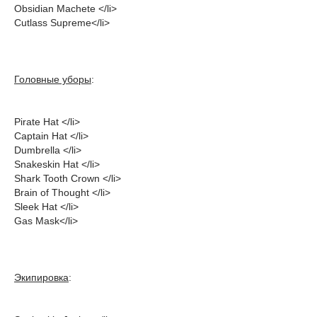
Obsidian Machete </li>
Cutlass Supreme</li>
Головные уборы
:
Pirate Hat </li>
Captain Hat </li>
Dumbrella </li>
Snakeskin Hat </li>
Shark Tooth Crown </li>
Brain of Thought </li>
Sleek Hat </li>
Gas Mask</li>
Экипировка
: