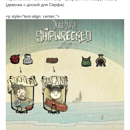
(девочка с доской для Сёрфа).
<p style="text-align: center;">