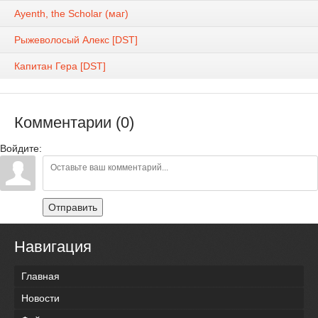
Ayenth, the Scholar (маг)
Рыжеволосый Алекс [DST]
Капитан Гера [DST]
Комментарии (0)
Войдите:
Отправить
Навигация
Главная
Новости