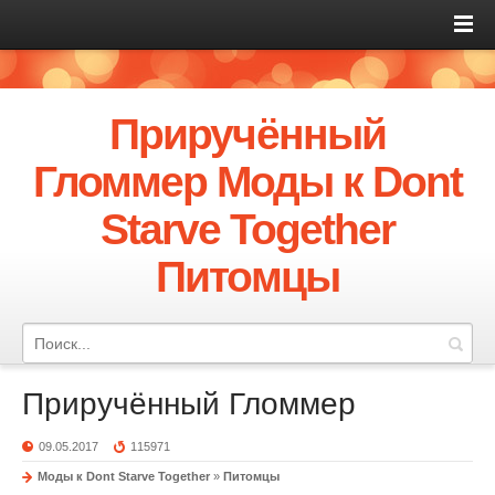
Приручённый
Гломмер Моды к Dont
Starve Together
Питомцы
Приручённый Гломмер
09.05.2017
115971
Моды к Dont Starve Together
»
Питомцы