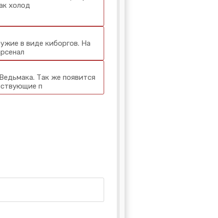
как холод
ужие в виде киборгов. На
арсенал
Ведьмака. Так же появится
тствующие п