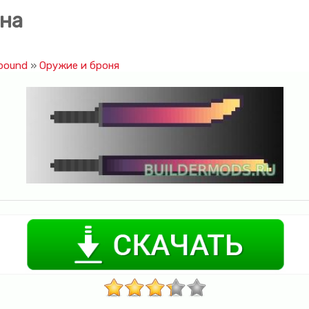
ана
bound
»
Оружие и броня