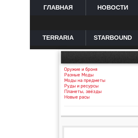
ГЛАВНАЯ
НОВОСТИ
TERRARIA
STARBOUND
Оружие и броня
Разные Моды
Моды на предметы
Руды и ресурсы
Планеты, звёзды
Новые расы