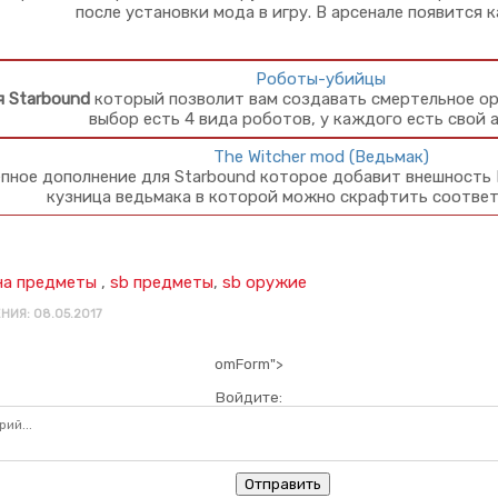
после установки мода в игру. В арсенале появится 
Роботы-убийцы
 Starbound
который позволит вам создавать смертельное ор
выбор есть 4 вида роботов, у каждого есть свой 
The Witcher mod (Ведьмак)
пное дополнение для Starbound которое добавит внешность 
кузница ведьмака в которой можно скрафтить соотве
на предметы
,
sb предметы
,
sb оружие
НИЯ: 08.05.2017
omForm">
Войдите:
Отправить