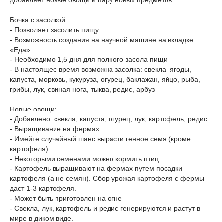
добавляет новые овощи и пару новых предметов.
Бочка с засолкой
:
- Позволяет засолить пищу
- Возможность создания на научной машине на вкладке
«Еда»
- Необходимо 1,5 дня для полного засола пищи
- В настоящее время возможна засолка: свекла, ягоды,
капуста, морковь, кукуруза, огурец, баклажан, яйцо, рыба,
грибы, лук, свиная нога, тыква, редис, арбуз
Новые овощи
:
- Добавлено: свекла, капуста, огурец, лук, картофель, редис
- Выращивание на фермах
- Имейте случайный шанс вырасти генное семя (кроме
картофеля)
- Некоторыми семенами можно кормить птиц
- Картофель выращивают на фермах путем посадки
картофеля (а не семян). Сбор урожая картофеля с фермы
даст 1-3 картофеля.
- Может быть приготовлен на огне
- Свекла, лук, картофель и редис генерируются и растут в
мире в диком виде.