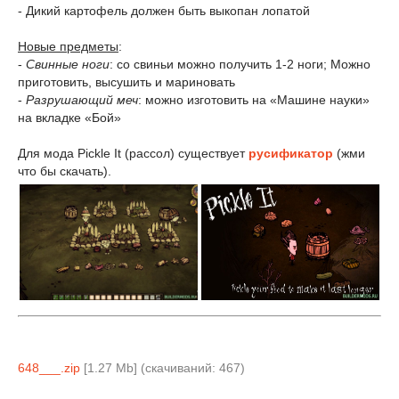
- Дикий картофель должен быть выкопан лопатой
Новые предметы
:
-
Свинные ноги
: со свиньи можно получить 1-2 ноги; Можно
приготовить, высушить и мариновать
-
Разрушающий меч
: можно изготовить на «Машине науки»
на вкладке «Бой»
Для мода Pickle It (рассол) существует
русификатор
(жми
что бы скачать).
648___.zip
[1.27 Mb] (cкачиваний: 467)