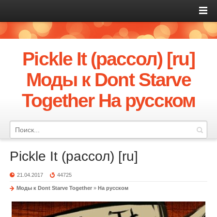
Pickle It (рассол) [ru]
Моды к Dont Starve
Together На русском
Pickle It (рассол) [ru]
21.04.2017
44725
Моды к Dont Starve Together
»
На русском