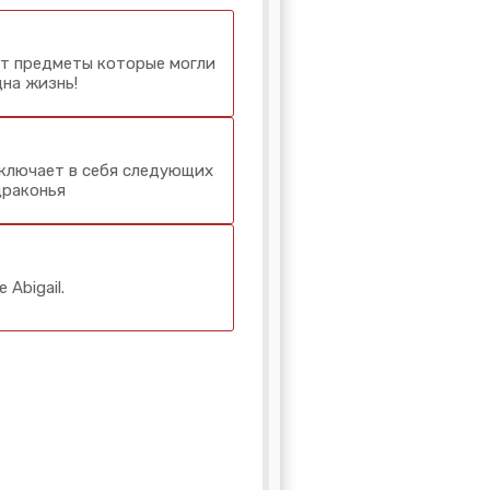
т предметы которые могли
дна жизнь!
Включает в себя следующих
драконья
Abigail.