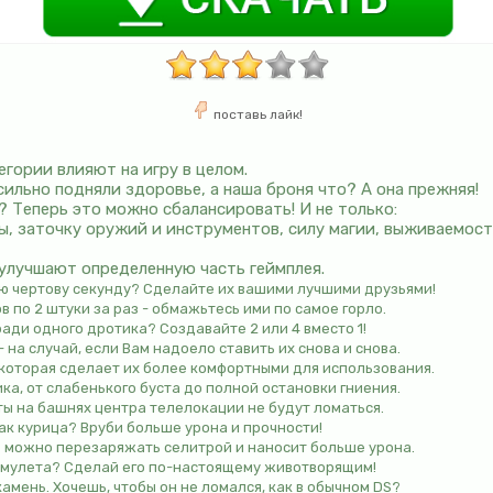
поставь лайк!
егории влияют на игру в целом.
ильно подняли здоровье, а наша броня что? А она прежняя!
? Теперь это можно сбалансировать! И не только:
ы, заточку оружий и инструментов, силу магии, выживаемост
 улучшают определенную часть геймплея.
ю чертову секунду? Сделайте их вашими лучшими друзьями!
 по 2 штуки за раз - обмажьтесь ими по самое горло.
ради одного дротика? Создавайте 2 или 4 вместо 1!
 на случай, если Вам надоело ставить их снова и снова.
 которая сделает их более комфортными для использования.
а, от слабенького буста до полной остановки гниения.
ты на башнях центра телелокации не будут ломаться.
ак курица? Вруби больше урона и прочности!
ь можно перезаряжать селитрой и наносит больше урона.
 амулета? Сделай его по-настоящему животворящим!
мень. Хочешь, чтобы он не ломался, как в обычном DS?