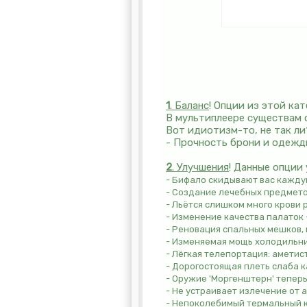
1
. Баланс
! Опции из этой кат
В мультиплеере существам с
Вот идиотизм-то, не так ли
- Прочность брони и одежд
2
. Улучшения
! Данные опции
- Бифало скидывают вас кажду
- Создание лечебных предметов
- Льётся слишком много крови 
- Изменение качества палаток -
- Реновация спальных мешков,
- Изменяемая мощь холодильник
- Лёгкая телепортация: аметис
- Дорогостоящая плеть слаба к
- Оружие 'Моргенштерн' тепер
- Не устраивает излечение от
- Непоколебимый термальный ка