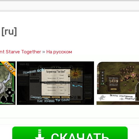
[ru]
t Starve Together
»
На русском