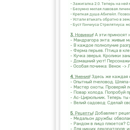
- Зажигалка 2.0. Теперь на ней
- Безумно милая лавовая личи
- Крепкая душа Абигейл. Позвол
- Устали втыкать обратно в зе
- Буст Гончиуса Стрелятиуса: 
3
. Новинки
! А эти приносят 
- Мандрагора энта: живые м
- В каждое полнолуние разг
- Ферма перьев. Птица в кл
- Кучка зверья. Кролики за
- Домашний уют! Персонажи
- Особая починка: Венок ->
4
. Умения
! Здесь же каждая
- Опытный пчеловод. Шляпа-
- Мастер охоты. Проверяй л
- Повар холода. Попробуй 
- Ас-Цирюльник. Теперь ты 
- Велий садовод: Сделай с
5
. Рецепты
! Добавляет реце
- Медальон дружбы: обвола
- Рандом в лицо плюется? 
- Для нищих декораторов: и