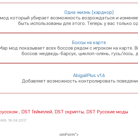
Одна жизнь (хардкор)
мод который убирает возможность возрождаться и изменяе
быть использованы для этого. Теперь у вас только о
Боссы на карте
 Map мод показывает всех боссов рядом с игроком на карте. 
боссов: медведь-барсук, циклоп-олень, гусь/лось, 
AbigailPlus v1.6
Добавляет возможность контролировать поведение 
русском
,
DST Геймплей
,
DST скрипты
,
DST Русские моды
ИЯ: 18.04.2017
omForm">