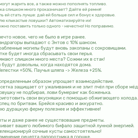
 могут жарить все, а также можно пополнять топливо.
нка слишком много проказничает? Дайте ей ремня!
ь ей стать лучше: дай ей больше сил и бонус к здоровью.
млю клыкастые ловушки? Автоматизируйте их!
можно поставить только одного - нечестно! Но поправимо.
нечто новое, чего не было в игре ранее.
андрагоры выпадают с Энтов с 10% шансом.
рабленные могилы будут вновь закопаны с сокровищами.
етке будет иногда сбрасывать свои перья.
нимают слишком много места? Сожми их в стак!
 будут довольны, когда находятся дома.
 Лепестки +50%, Паучья шляпа -> Железа +25%.
 определенным образом упрощает взаимодействие.
сетка защищает от ужаливания и не злит пчёл при сборе мёд
овушку не подбирая, лови бумеранг как боженька.
приготовить свои вкусняшки с помощью обжигающего холода.
спец по бритвам. Брейся красиво и аккуратно.
вою дурацкую ферму полезнее и эффективнее!
пты и даже ранее не существовашие предметы.
кивает вашего любимого бифало защитной лунной энергией.
Селекционируй сочные кусты самостоятельно!
зменение рецепта папоротника в горшке.