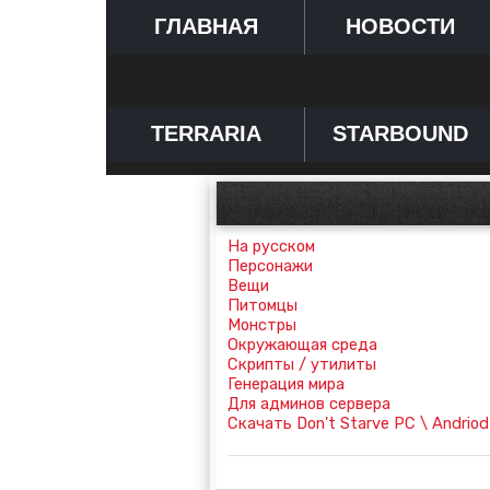
ГЛАВНАЯ
НОВОСТИ
TERRARIA
STARBOUND
На русском
Персонажи
Вещи
Питомцы
Монстры
Окружающая среда
Скрипты / утилиты
Генерация мира
Для админов сервера
Скачать Don't Starve PC \ Andriod