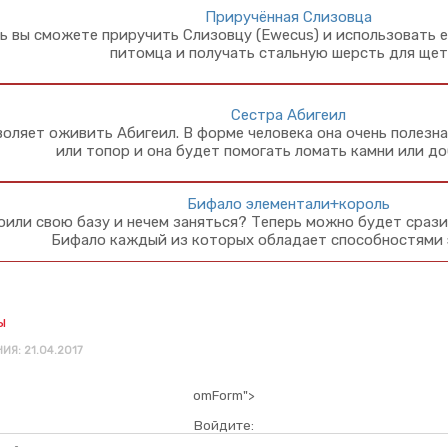
Приручённая Слизовца
ь вы сможете приручить Слизовцу (Ewecus) и использовать е
питомца и получать стальную шерсть для щет
Сестра Абигеил
оляет оживить Абигеил. В форме человека она очень полезна
или топор и она будет помогать ломать камни или д
Бифало элементали+король
или свою базу и нечем заняться? Теперь можно будет сраз
Бифало каждый из которых обладает способностями 
ы
ИЯ: 21.04.2017
omForm">
Войдите: