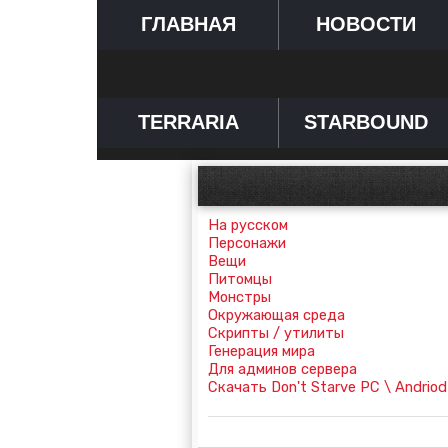
ГЛАВНАЯ
НОВОСТИ
TERRARIA
STARBOUND
На русском
Персонажи
Вещи
Питомцы
Монстры
Окружающая среда
Скрипты / утилиты
Генерация мира
Для админов сервера
Скачать Don't Starve PC \ Andriod