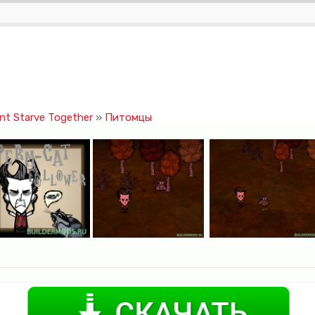
t Starve Together
»
Питомцы