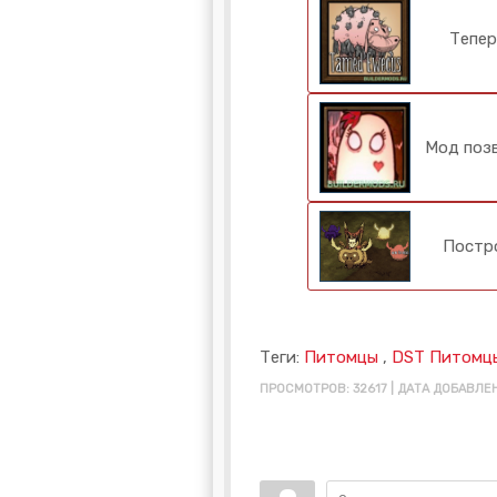
Тепер
Мод позв
Постро
Теги:
Питомцы
,
DST Питомц
ПРОСМОТРОВ: 32617 | ДАТА ДОБАВЛЕН