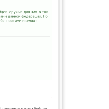
цов, оружие для них, а так
тами данной федерации. По
собенностями и имеют
В комплекте с этим бойцом