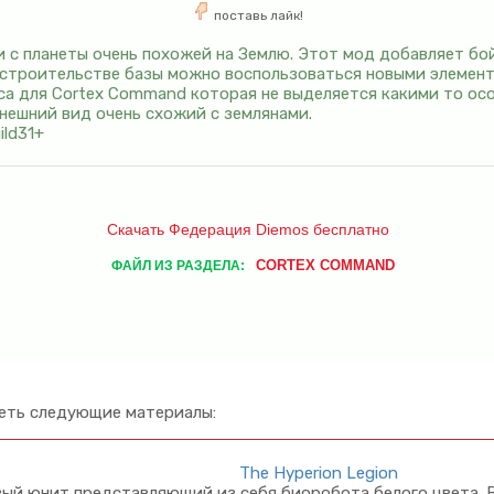
поставь лайк!
с планеты очень похожей на Землю. Этот мод добавляет бой
и строительстве базы можно воспользоваться новыми элемен
аса для Cortex Command которая не выделяется какими то о
нешний вид очень схожий с землянами.
ild31+
Скачать Федерация Diemos бесплатно
CORTEX COMMAND
ФАЙЛ ИЗ РАЗДЕЛА:
еть следующие материалы:
The Hyperion Legion
ый юнит представляющий из себя биоробота белого цвета. 