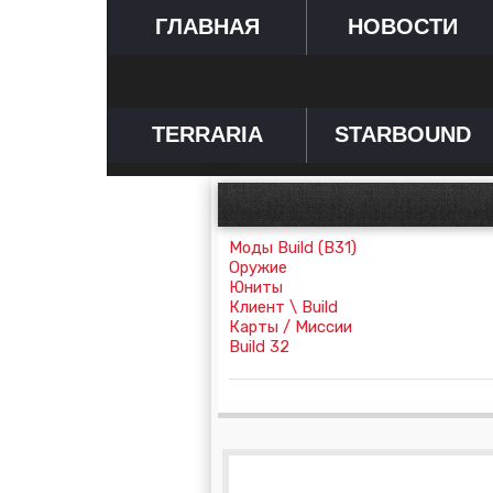
ГЛАВНАЯ
НОВОСТИ
TERRARIA
STARBOUND
Моды Build (B31)
Оружие
Юниты
Клиент \ Build
Карты / Миссии
Build 32