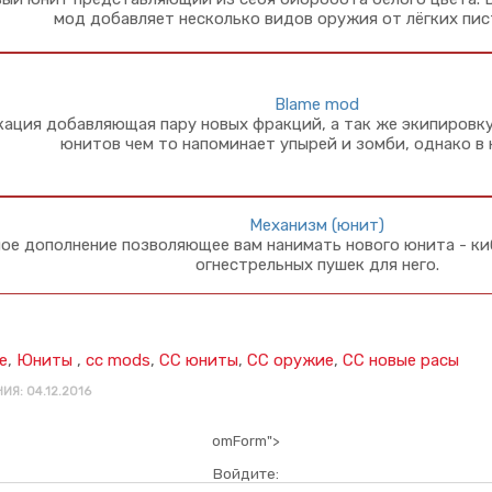
мод добавляет несколько видов оружия от лёгких пи
Blame mod
ция добавляющая пару новых фракций, а так же экипировку
юнитов чем то напоминает упырей и зомби, однако в 
Механизм (юнит)
ое дополнение позволяющее вам нанимать нового юнита - киб
огнестрельных пушек для него.
е
,
Юниты
,
cc mods
,
CC юниты
,
CC оружие
,
CC новые расы
ИЯ: 04.12.2016
omForm">
Войдите: