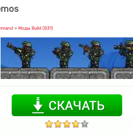
emos
ommand
»
Моды Build (B31)