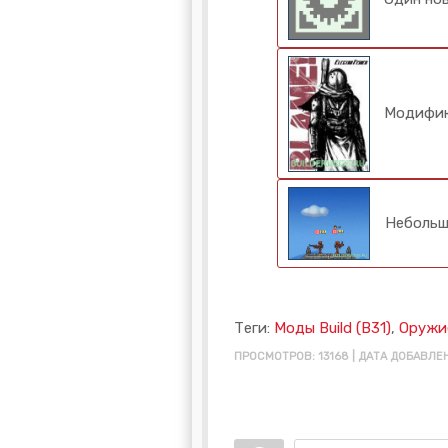
Модифика
Небольш
Теги:
Моды Build (B31)
,
Оружи
ПРОСМОТРОВ: 13168 | ДАТА ДОБАВЛЕН