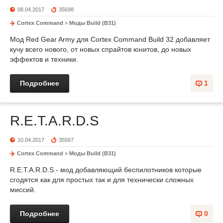
08.04.2017
35698
Cortex Command
»
Моды Build (B31)
Мод Red Gear Army для Cortex Command Build 32 добавляет
кучу всего нового, от новых спрайтов юнитов, до новых
эффектов и техники.
Подробнее
1
R.E.T.A.R.D.S
10.04.2017
35567
Cortex Command
»
Моды Build (B31)
R.E.T.A.R.D.S - мод добавляющий беспилотников которые
сгодятся как для простых так и для технически сложных
миссий.
Подробнее
0