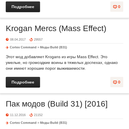
Подробнее
0
Krogan Mercs (Mass Effect)
08.04.2017
29557
Cortex Command
»
Моды Build (B31)
Этот мод добавляет Krogans из игры Mass Effect. Это
умелые, но громоздкие воины в тяжелых доспехах, однако
они имеют хорошие порог выживаемости.
Подробнее
0
Пак модов (Build 31) [2016]
11.12.2016
21152
Cortex Command
»
Моды Build (B31)