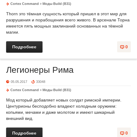
Cortex Command
»
Моды Build (B31)
Thorn это тёмная сущность который пришел в этот мир для
разрушения и порабощения всего живого. В арсенале Торна
имеется пять мощных заклинаний основанных на тёмной
магии.
Подробнее
0
Легионеры Рима
05.05.2017
33048
Cortex Command
»
Моды Build (B31)
Мод который добавляет новых солдат римской империи.
Центурионы бесподобно владеют холодным оружием:
копьями, мечами и даже молотом и имеют шикарный
внешний вид.
Подробнее
0