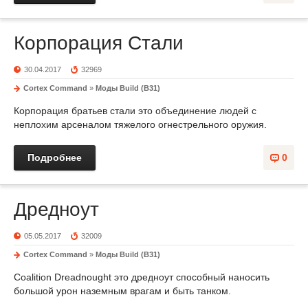
Корпорация Стали
30.04.2017
32969
Cortex Command
»
Моды Build (B31)
Корпорация братьев стали это объединение людей с
неплохим арсеналом тяжелого огнестрельного оружия.
Подробнее
0
Дредноут
05.05.2017
32009
Cortex Command
»
Моды Build (B31)
Coalition Dreadnought это дредноут способный наносить
большой урон наземным врагам и быть танком.