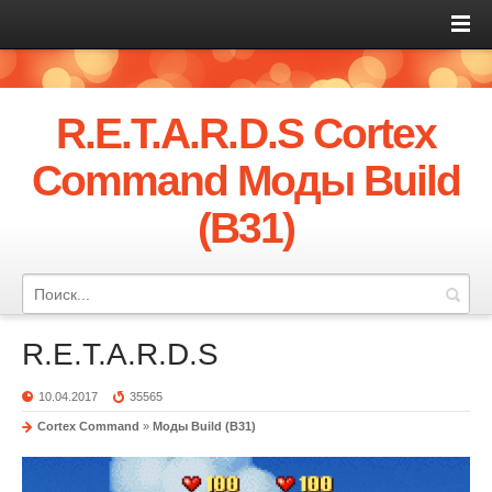
R.E.T.A.R.D.S Cortex
Command Моды Build
(B31)
R.E.T.A.R.D.S
10.04.2017
35565
Cortex Command
»
Моды Build (B31)