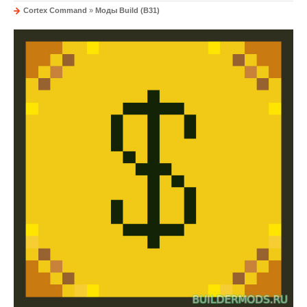
Cortex Command
»
Моды Build (B31)