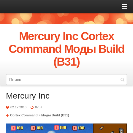
Mercury Inc Cortex
Command Моды Build
(B31)
Mercury Inc
02.12.2016
8757
Cortex Command
»
Моды Build (B31)