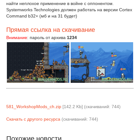
найти неплохое применение в войне с оппонентом.
Systemworks Technologies должен работать на версии Cortex
Command b32+ (мб и на 31 будет)
Прямая ссылка на скачивание
Внимание
: пароль от архива
1234
581_WorkshopMods_ch.zip
[142.2 Kb] (cкачиваний: 744)
Скачать с другого ресурса
(cкачиваний: 744)
Похожие новости