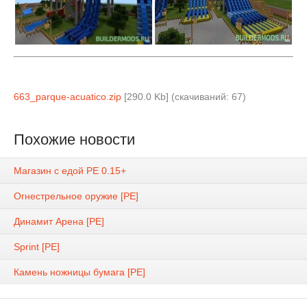
663_parque-acuatico.zip
[290.0 Kb] (cкачиваний: 67)
Похожие новости
Магазин с едой PE 0.15+
Огнестрельное оружие [PE]
Динамит Арена [PE]
Sprint [PE]
Камень ножницы бумага [PE]