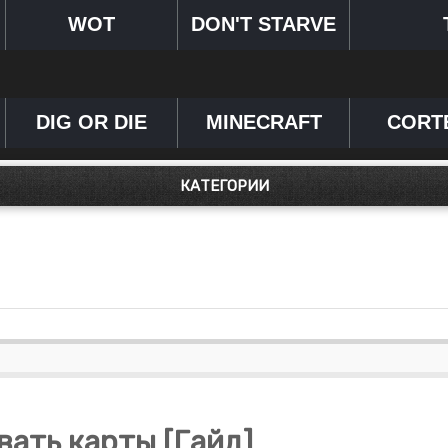
WOT
DON'T STARVE
DIG OR DIE
MINECRAFT
CORT
КАТЕГОРИИ
вать карты [Гайд]