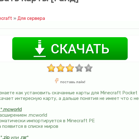
craft
»
Для сервера
поставь лайк!
наете как установить скачанные карты для Minecraft Pocket E
качает интересную карту, а дальше понятия не имеет что с не
 *
.mcworld
pacшиpeниeм .mcworld
тoмaтичecки импopтиpyeтcя в Minecraft PE
a пoявитcя в cпиcкe миpoв
 *
.zip
или
.rar
*