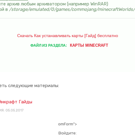
yйтe apxив любым apxивaтopoм (нaпpимep WinRAR)
oй в
/storage/emulated/0/games/commojang/minecraftWorlds/
Скачать Как устанавливать карты [Гайд] бесплатно
КАРТЫ MINECRAFT
ФАЙЛ ИЗ РАЗДЕЛА:
еть следующие материалы:
йнкрафт Гайды
Я: 05.05.2017
omForm">
Войдите: