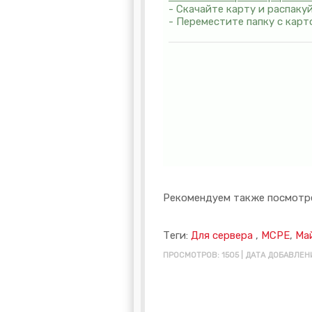
- Cкaчaйтe кapтy и pacпaк
- Пepeмecтитe пaпкy c кapт
Рекомендуем также посмотр
Теги:
Для сервера
,
MCPE
,
Ма
ПРОСМОТРОВ: 1505 | ДАТА ДОБАВЛЕНИ