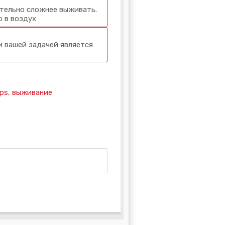
ательно сложнее выживать.
о в воздух
и вашей задачей является
aps
,
выживание