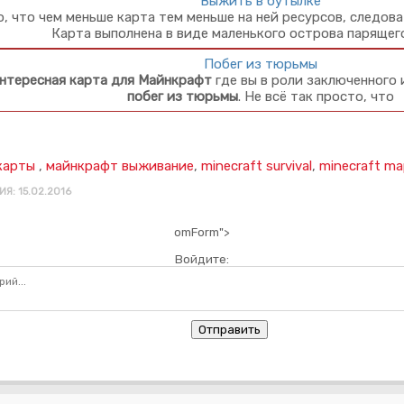
Выжить в бутылке
, что чем меньше карта тем меньше на ней ресурсов, следов
Карта выполнена в виде маленького острова парящег
Побег из тюрьмы
нтересная карта
для Майнкрафт
где вы в роли заключенного 
побег из тюрьмы
. Не всё так просто, что
карты
,
майнкрафт выживание
,
minecraft survival
,
minecraft m
Я: 15.02.2016
omForm">
Войдите:
Отправить