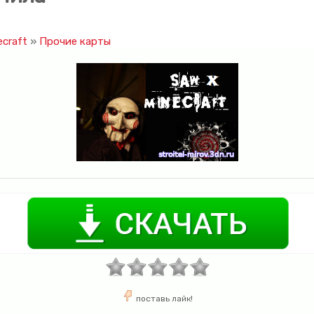
craft
»
Прочие карты
поставь лайк!