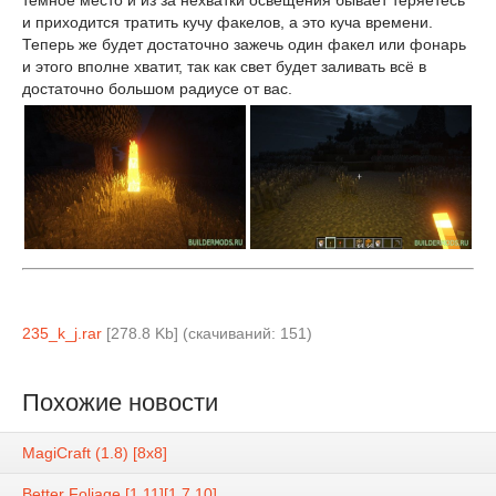
тёмное место и из за нехватки освещения бывает теряетесь
и приходится тратить кучу факелов, а это куча времени.
Теперь же будет достаточно зажечь один факел или фонарь
и этого вполне хватит, так как свет будет заливать всё в
достаточно большом радиусе от вас.
235_k_j.rar
[278.8 Kb] (cкачиваний: 151)
Похожие новости
MagiCraft (1.8) [8x8]
Better Foliage [1.11][1.7.10]