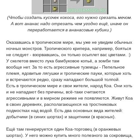
(Чтобы создать кусочек кокоса, его нужно срезать мечом.
А вот ананас надо отрезать чем угодно ещё, иначе он
переработается в ананасовые кубики.)
Оказавшись в тропическом мире, мы уже не увидим обычных
ночных монстров. Тропического крипера, например, бояться
не следует - взорвавшись, он только осыплет вас цветами. :)
У скелетов вместо лука бамбуковое копьё, а зомби там
вообще нет. За то есть агрессивные туземцы - Пепельное
племя, ядовитые лягушки и тропические пауки, которые хоть
и встречаются редко, сразу нападают большой толпой.
Есть в тропическом мире и свои жители, народ Коа. Они хоть
и не нападают без причины, всё-таки считаются
агрессивными и в мирном режиме не появляются. Живут Коа
в своих деревнях, располагающихся на тростниковых
подмостках над водой. Есть два основных вида жителей:
добытчики (в синих шортах) и защитники (в красных).
Ещё там генерируется один Коа-торговец (в оранжевых
шортах). У него можно купить много полезного за сокровища,