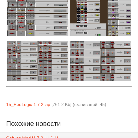
15_RedLogic-1.7.2.zip
[761.2 Kb] (cкачиваний: 45)
Похожие новости
Goblins Mod [1.7.2 | 1.6.4]