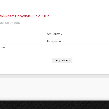
айнкрафт оружие
,
1.7.2
,
1.8.9
Я: 08.04.2017
omForm">
Войдите:
Отправить