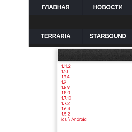
ГЛАВНАЯ
НОВОСТИ
TERRARIA
STARBOUND
1.11.2
1.10
1.9.4
1.9
1.8.9
1.8.0
1.7.10
1.7.2
1.6.4
1.5.2
ios \ Android