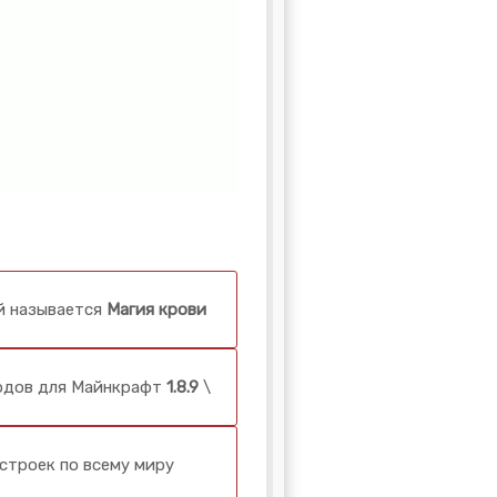
й называется
Магия крови
модов для Майнкрафт
1.8.9
\
строек по всему миру