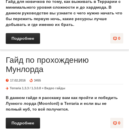
Гайд
для новичков по тому,
как выживать
в Террарии
с
минимального уровня сложности и до хардмода. В
данном руководстве вы узнаете с чего нужно начать что
бы пережить первую ночь, какие ресурсы лучше
добывать и где именно их брать.
Подробнее
0
Гайд по прохождению
Мунлорда
17.02.2016
3455
Terraria 1.3.3 / 1.3.0.8
»
Видео гайды
В данном
гайде
я расскажу вам
как пройти
и победить
Лунного лорда
(
Moonlord
) в Terraria и если вы не
полный нуб, то всё получится.
Подробнее
0