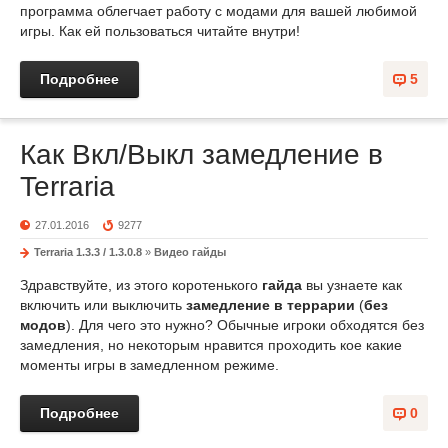
программа облегчает работу с модами для вашей любимой
игры. Как ей пользоваться читайте внутри!
Подробнее
5
Как Вкл/Выкл замедление в
Terraria
27.01.2016
9277
Terraria 1.3.3 / 1.3.0.8
»
Видео гайды
Здравствуйте, из этого коротенького
гайда
вы узнаете как
включить или выключить
замедление в террарии
(
без
модов
). Для чего это нужно? Обычные игроки обходятся без
замедления, но некоторым нравится проходить кое какие
моменты игры в замедленном режиме.
Подробнее
0