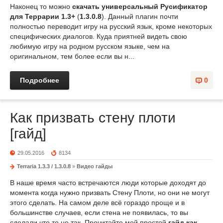
Наконец то можно
скачать универсальный Русификатор
для Террарии 1.3+
(
1.3.0.8
). Данный плагин почти
полностью переводит игру на русский язык, кроме некоторых
специфических диалогов. Куда приятней видеть свою
любимую игру на родном русском языке, чем на
оригинальном, тем более если вы н...
Подробнее
0
Как призвать стену плоти
[гайд]
29.05.2016
8134
Terraria 1.3.3 / 1.3.0.8
»
Видео гайды
В наше время часто встречаются люди которые доходят до
момента когда нужно призвать Cтену Плоти, но они не могут
этого сделать. На самом деле всё гораздо проще и в
большинстве случаев, если стена не появилась, то вы
сделали что то не так. Прочитайте мой простой
гайд
как