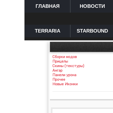
ГЛАВНАЯ
НОВОСТИ
TERRARIA
STARBOUND
Сборки модов
Прицелы
Скины (текстуры)
Ангар
Панели урона
Прочее
Новые Иконки