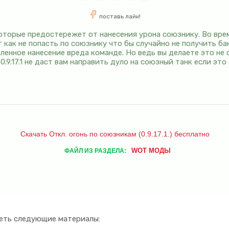
поставь лайк!
которые предостережет от нанесения урона союзнику. Во вре
как не попасть по союзнику что бы случайно не получить ба
енное нанесение вреда команде. Но ведь вы делаете это не 
 0.9.17.1 не даст вам направить дуло на союзный танк если это
Скачать Откл. огонь по союзникам (0.9.17.1.) бесплатно
WOT МОДЫ
ФАЙЛ ИЗ РАЗДЕЛА:
еть следующие материалы: