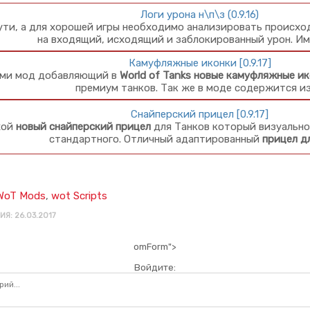
Логи урона н\п\з (0.9.16)
ути, а для хорошей игры необходимо анализировать происх
на входящий, исходящий и заблокированный урон. Им
Камуфляжные иконки [0.9.17]
ами мод добавляющий в
World of Tanks
новые камуфляжные ик
премиум танков. Так же в моде содержится и
Снайперский прицел [0.9.17]
хой
новый снайперский прицел
для Танков который визуально
стандартного. Отличный адаптированный
прицел д
WoT Mods
,
wot Scripts
Я: 26.03.2017
omForm">
Войдите: