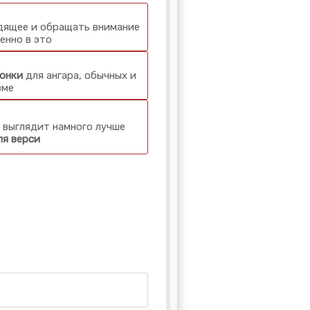
одящее и обращать внимание
енно в это
онки
для ангара, обычных и
зме
 выглядит намного лучше
ля верси