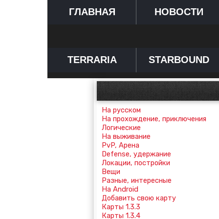
ГЛАВНАЯ
НОВОСТИ
TERRARIA
STARBOUND
На русском
На прохождение, приключения
Логические
На выживание
PvP, Арена
Defense, удержание
Локации, постройки
Вещи
Разные, интересные
На Android
Добавить свою карту
Карты 1.3.3
Карты 1.3.4