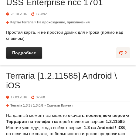
USS Enterprise ncc 1701
23.10.2016
172892
Карты Terraria
»
На прохождение, приключения
Простая карта, и не простой домик для игрока (прямо над
спавном)
Подробнее
2
Terraria [1.2.11585] Android \
iOS
17.03.2016
37268
Terraria 1.3.3 / 1.3.0.8
»
Скачать Клиент
На данный момент вы можете
скачать последнюю версию
Террарии на телефон
которой является версия
1.2.11585
.
Многие уже ждут, когда выйдет версия
1.3 на Android \ iOS
,
но если вы не знали, то большинство игроков предпочитают