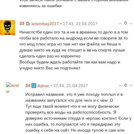
извиняюсь за ошибки
0
33
• 17:41, 21.04.2017
artembay2017
Ничеглстбе один ого та и не в времени то дело а в том
чтобы все работало на андроид если вв говорите за то
что мод плюс игра но там нет как файла ни Кеша я
думаю никто не куда не спешит и вв на спирте лучше
сделать один раз но корректно
Вообще будем ждать работайте так как вам надо и
угодно никто Вас не подгоняет
0
34
• 17:44, 21.04.2017
Admin
Исправил название, это я уже походу поплыл и в
названиях запутался что для чего и с чем :D
Тут еще такой момент что я не могу физически
проверять все моды на работоспособность. Я
доверяю источникам откуда и черпаю контент. Если у
них ошибка, то получается что я передираю эту
ошибку к себе на сайт. Но иногда туплю я сам или