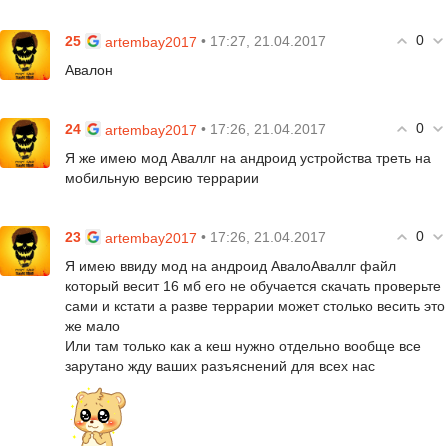
0
25
• 17:27, 21.04.2017
artembay2017
Авалон
0
24
• 17:26, 21.04.2017
artembay2017
Я же имею мод Аваллг на андроид устройства треть на
мобильную версию террарии
0
23
• 17:26, 21.04.2017
artembay2017
Я имею ввиду мод на андроид АвалоАваллг файл
который весит 16 мб его не обучается скачать проверьте
сами и кстати а разве террарии может столько весить это
же мало
Или там только как а кеш нужно отдельно вообще все
зарутано жду ваших разъяснений для всех нас