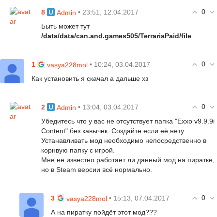
0
8
• 23:51, 12.04.2017
Admin
Быть может тут
/data/data/can.and.games505/TerrariaPaid/file
0
1
• 10:24, 03.04.2017
vasya228mol
Как установить я скачал а дальше хз
0
2
• 13:04, 03.04.2017
Admin
Убедитесь что у вас не отсутствует папка "Exxo v9.9.9i
Content" без кавычек. Создайте если её нету.
Устанавливать мод необходимо непосредственно в
корнвую папку с игрой.
Мне не известно работает ли данный мод на пиратке,
но в Steam версии всё нормально.
0
3
• 15:13, 07.04.2017
vasya228mol
А на пиратку пойдёт этот мод???