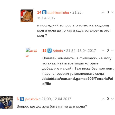
0
14
• 21:25,
dashkomisha
15.04.2017
и последний вопрос это точно на андроид
мод и если да то как и куда установить этот
мод ?
0
15
• 21:34, 15.04.2017
Admin
Почитай комменты, я физически не могу
устанавливать все моды которые
добавляю на сайт. Там ниже был коммент,
парень говорил устанавливать сюда
/data/data/can.and.games505/TerrariaPai
d/file
0
6
• 21:09, 12.04.2017
jfvdshok
Вопрос где должна бить папка для мода?