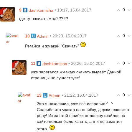
0
9
• 19:17, 15.04.2017
dashkomisha
где тут скачать мод?????
0
10
• 20:23, 15.04.2017
Admin
Регайся и жмакай "Скачать"
0
11
• 20:26, 15.04.2017
dashkomisha
уже зарегался жмакаю скачать выдаёт Данной
страницы не существует!
0
13
• 21:22, 15.04.2017
Admin
Это я накосячил, уже всё исправил.^_^
Спасибо что указал на ошибку, держи плюсик в
репу! Из за этой ошибки половину файлов на
сайте нельзя было качать, а я и не заметил
этого.