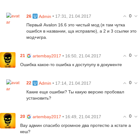
0
26
• 17:31, 21.04.2017
Admin
Первый Avalon 16.6 это чистый мод (я там чутка
ошибся в названии, ща исправлю), а 2 и 3 ссылки это
мод+игра.
0
21
• 16:50, 21.04.2017
artembay2017
Ошибка какое-то ошибка к доступупу в документе
0
22
• 17:14, 21.04.2017
Admin
Какие еще ошибки? Ты какую версию пробовал
установить?
0
20
• 16:49, 21.04.2017
artembay2017
Вау админ спасибо огромное два протестю а кстате а
кеш?