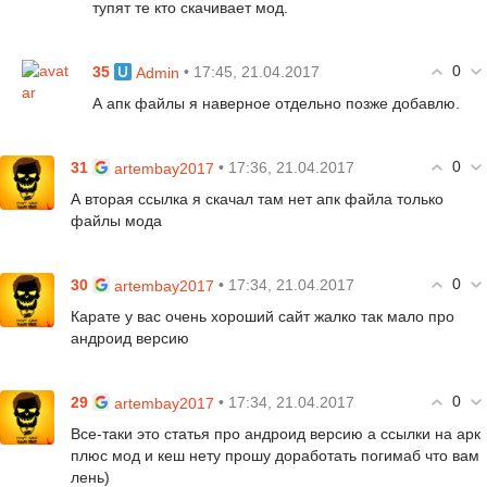
тупят те кто скачивает мод.
0
35
• 17:45, 21.04.2017
Admin
А апк файлы я наверное отдельно позже добавлю.
0
31
• 17:36, 21.04.2017
artembay2017
А вторая ссылка я скачал там нет апк файла только
файлы мода
0
30
• 17:34, 21.04.2017
artembay2017
Карате у вас очень хороший сайт жалко так мало про
андроид версию
0
29
• 17:34, 21.04.2017
artembay2017
Все-таки это статья про андроид версию а ссылки на apк
плюс мод и кеш нету прошу доработать погимаб что вам
лень)