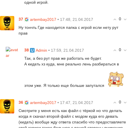
одной игрой.
0
37
• 17:48, 21.04.2017
artembay2017
Ну тончть Где находится папка с игрой если нету рут
прав
0
38
• 17:59, 21.04.2017
Admin
Так, а без рут прав же работать не будет.
А кидать хз куда, мне реально лень разбираться в
этом уже. Я только еще больше запутался
0
36
• 17:47, 21.04.2017
artembay2017
Смотрите у меня есть как файл с тёркой но что делать
когда я скачал второй файл с модом куда его девать
(кидать) вообще жду ответа спасибо что предоставляете
этой записи такое большое с вашей стороны внимание