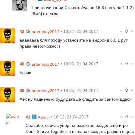
При скачивании Скачать Avalon 16.6 (Terraria 1.1.2)
[8мб] от гугла
0
42
• 18:27, 21.04.2017
artembay2017
аааааааа бля походу установить на андроид 6.0.1 рут
права невозможно: (
0
40
• 18:06, 21.04.2017
artembay2017
Удачи
0
39
• 18:05, 21.04.2017
artembay2017
Хех ну ладненько буду дальше следить за сайтом цдаси
0
41
• 18:12, 21.04.2017
Admin
Спасибо, сейчас упор на развитие раздела по игре
Don't Starve Together и в планах создать раздел еще с