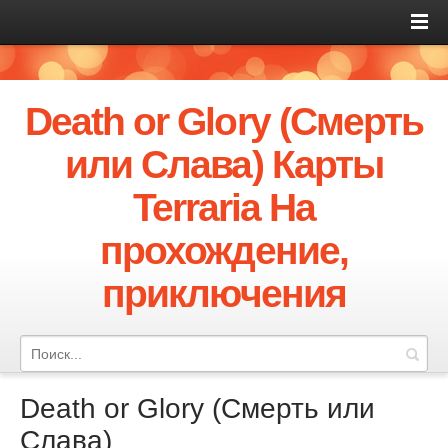
Death or Glory (Смерть
или Слава) Карты
Terraria На
прохождение,
приключения
Death or Glory (Смерть или
Слава)