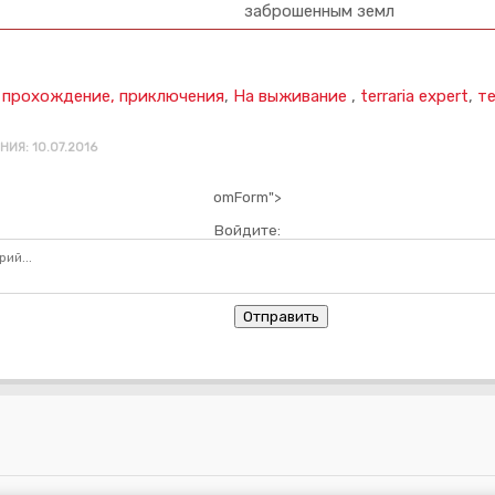
заброшенным земл
 прохождение, приключения
,
На выживание
,
terraria expert
,
т
ИЯ: 10.07.2016
omForm">
Войдите:
Отправить