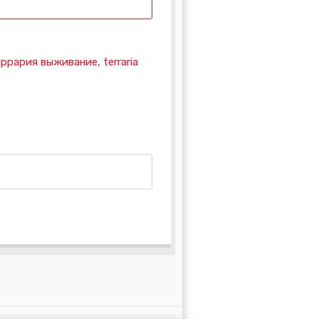
еррария выживание
,
terraria