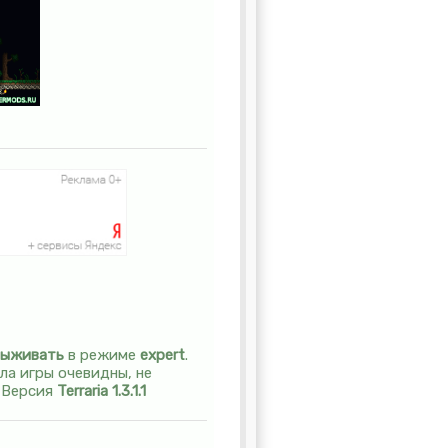
выживать
в режиме
expert
.
ила игры очевидны, не
. Версия
Terraria 1.3.1.1