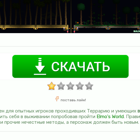
поставь лайк!
чен для опытных игроков проходивших Террарию и умеющих
ить себя в выживании попробовав пройти
Elmo's World
. Прав
 и прочие нечестные методы, а персонаж должен быть новым