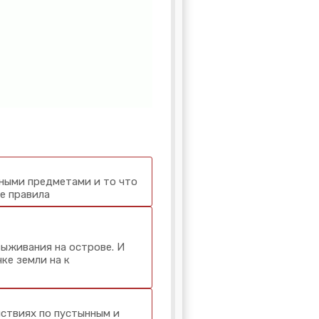
ьными предметами и то что
те правила
ыживания на острове. И
ке земли на к
ствиях по пустынным и