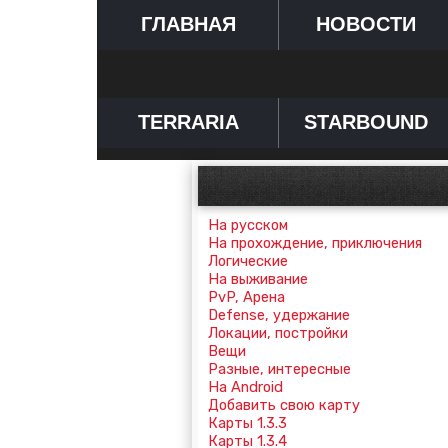
ГЛАВНАЯ
НОВОСТИ
TERRARIA
STARBOUND
На русском
На прохождение, приключения
Логические
На выживание
PvP, Арена
Defense, удержание
Локации, постройки
Вещи
Разные, интересные
На Android
Добавить свою карту
Карты 1.3.3
Карты 1.3.4