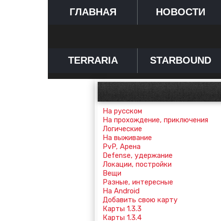
ГЛАВНАЯ
НОВОСТИ
TERRARIA
STARBOUND
На русском
На прохождение, приключения
Логические
На выживание
PvP, Арена
Defense, удержание
Локации, постройки
Вещи
Разные, интересные
На Android
Добавить свою карту
Карты 1.3.3
Карты 1.3.4