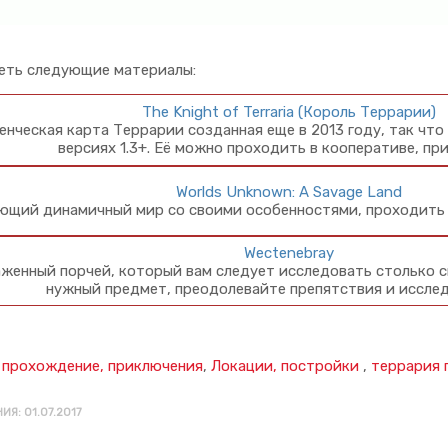
еть следующие материалы:
The Knight of Terraria (Король Террарии)
нческая карта Террарии созданная еще в 2013 году, так что
версиях 1.3+. Её можно проходить в кооперативе, п
Worlds Unknown: A Savage Land
ющий динамичный мир со своими особенностями, проходить 
Wectenebray
женный порчей, который вам следует исследовать столько 
нужный предмет, преодолевайте препятствия и иссле
 прохождение, приключения
,
Локации, постройки
,
террария 
ИЯ: 01.07.2017