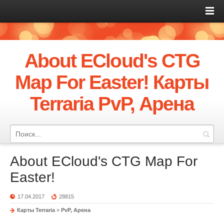
About ECloud's CTG
Map For Easter! Карты
Terraria PvP, Арена
About ECloud's CTG Map For
Easter!
17.04.2017
28815
Карты Terraria
»
PvP, Арена