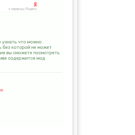
о узнать что можно
щь без которой не может
атия вы сможете посмотреть
рхиве содержится мод
но