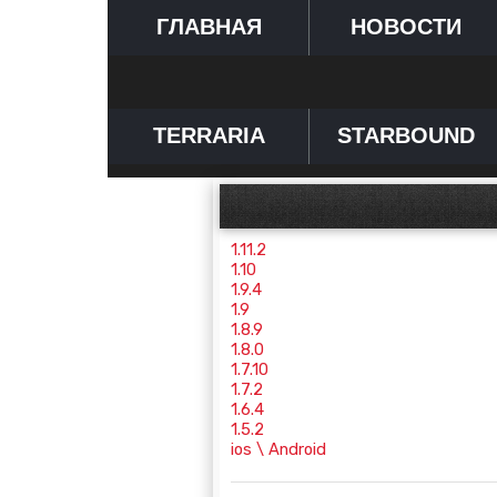
ГЛАВНАЯ
НОВОСТИ
TERRARIA
STARBOUND
1.11.2
1.10
1.9.4
1.9
1.8.9
1.8.0
1.7.10
1.7.2
1.6.4
1.5.2
ios \ Android