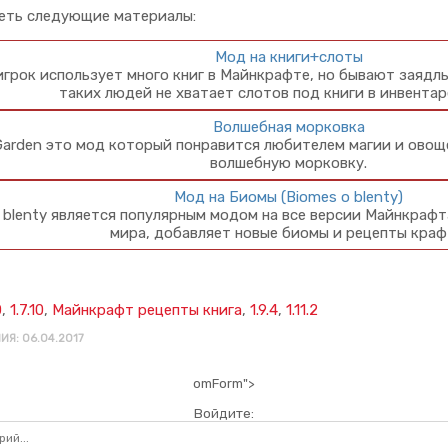
еть следующие материалы:
Мод на книги+слоты
грок использует много книг в Майнкрафте, но бывают заядл
таких людей не хватает слотов под книги в инвентар
Волшебная морковка
Garden это мод который понравится любителем магии и овоще
волшебную морковку.
Мод на Биомы (Biomes o blenty)
 blenty является популярным модом на все версии Майнкрафт
мира, добавляет новые биомы и рецепты краф
0
,
1.7.10
,
Майнкрафт рецепты книга
,
1.9.4
,
1.11.2
Я: 06.04.2017
omForm">
Войдите: