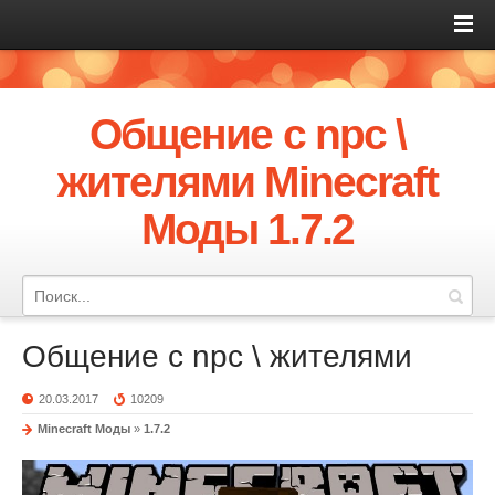
Общение с npc \
жителями Minecraft
Моды 1.7.2
Общение с npc \ жителями
20.03.2017
10209
Minecraft Моды
»
1.7.2