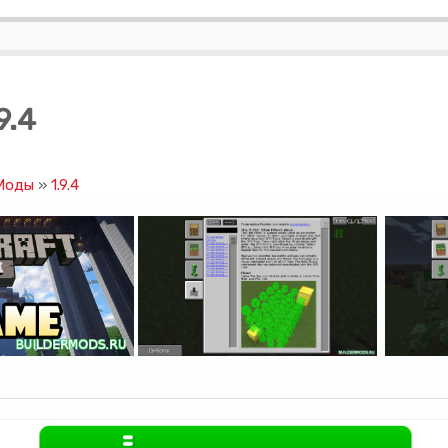
9.4
 Моды
»
1.9.4