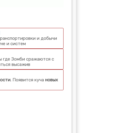
]
транспортировки и добычи
уне и систем
ы где Зомби сражаются с
яться высажив
ности
. Появится куча
новых