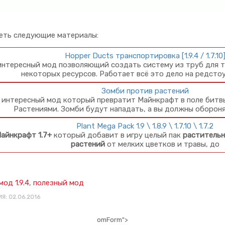
еть следующие материалы:
Hopper Ducts транспортировка [1.9.4 / 1.7.10
интересный мод позволяющий создать систему из труб для 
некоторых ресурсов. Работает всё это дело на редсто
Зомби против растений
 интересный мод который превратит Майнкрафт в поле битв
Растениями. Зомби будут нападать, а вы должны оборон
Plant Mega Pack 1.9 \ 1.8.9 \ 1.7.10 \ 1.7.2
айнкрафт 1.7+
который добавит в игру целый пак
раститель
растений
от мелких цветков и травы, до
мод 1.9.4
,
полезный мод
Я: 02.06.2016
omForm">