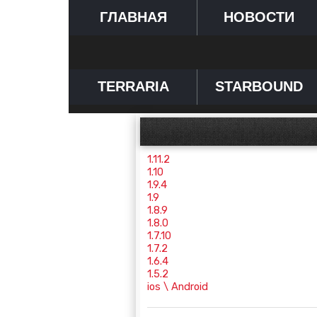
ГЛАВНАЯ
НОВОСТИ
TERRARIA
STARBOUND
1.11.2
1.10
1.9.4
1.9
1.8.9
1.8.0
1.7.10
1.7.2
1.6.4
1.5.2
ios \ Android