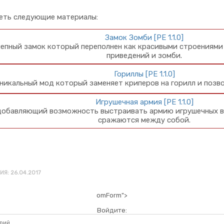
еть следующие материалы:
Замок Зомби [PE 1.1.0]
епный замок который переполнен как красивыми строениями 
приведений и зомби.
Гориллы [PE 1.1.0]
никальный мод который заменяет криперов на горилл и позво
Игрушечная армия [PE 1.1.0]
обавляющий возможность выстраивать армию игрушечных во
сражаются между собой.
Я: 26.04.2017
omForm">
Войдите: