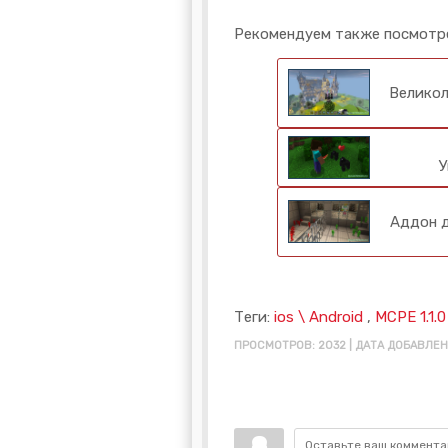
Рекомендуем также посмотр
Великол
У
Аддон д
Теги:
ios \ Android
,
MCPE 1.1.0
ПРОСМОТРОВ: 2032 | ДАТА ДОБАВЛЕНИ