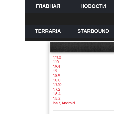
ГЛАВНАЯ
НОВОСТИ
TERRARIA
STARBOUND
1.11.2
1.10
1.9.4
1.9
1.8.9
1.8.0
1.7.10
1.7.2
1.6.4
1.5.2
ios \ Android