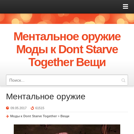
Ментальное оружие
Моды к Dont Starve
Together Вещи
Ментальное оружие
09.05.2017
61515
Моды к Dont Starve Together
»
Вещи