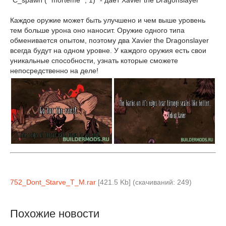
"C_spawn (" morteme ", 1)" - даёт Xavier the Dragonslayer
Каждое оружие может быть улучшено и чем выше уровень
тем больше урона оно наносит. Оружие одного типа
обменивается опытом, поэтому два Xavier the Dragonslayer
всегда будут на одном уровне. У каждого оружия есть свои
уникальные способности, узнать которые сможете
непосредственно на деле!
752_Dont_Starve_T_M.rar
[421.5 Kb] (cкачиваний: 249)
Похожие новости