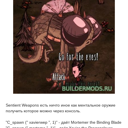
Sentient Weapons есть ничто иное как ментальное оружие
получить которое можно через консоль.
"C_spawn (" xavierwep ", 1)" - даёт Mortemer the Binding Blade